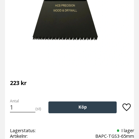
223
kr
Antal
Köp
st
Lägg t
Lagerstatus
I lager
Artikelnr
BAPC-TGS3-65mm