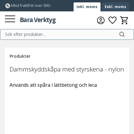
build_circle
Alltid fraktfritt över 900:-
Inkl. moms
Exkl. moms
Meny
Bara Verktyg
Favorite
Kundv
Produkter
Dammskyddskåpa med styrskena - nylon
Används att spåra i lättbetong och leca