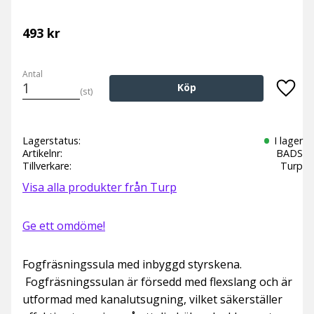
493
kr
Antal
Köp
st
Lägg t
Lagerstatus
I lager
Artikelnr
BADS
Tillverkare
Turp
Visa alla produkter från Turp
Ge ett omdöme!
Fogfräsningssula med inbyggd styrskena.
Fogfräsningssulan är försedd med flexslang och är
utformad med kanalutsugning, vilket säkerställer