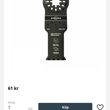
61
kr
Antal
Köp
st