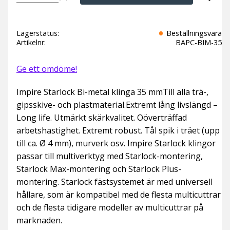
Lägg t
Lagerstatus
Beställningsvara
Artikelnr
BAPC-BIM-35
Ge ett omdöme!
Impire Starlock Bi-metal klinga 35 mmTill alla trä-,
gipsskive- och plastmaterial.Extremt lång livslängd –
Long life. Utmärkt skärkvalitet. Oöverträffad
arbetshastighet. Extremt robust. Tål spik i träet (upp
till ca. Ø 4 mm), murverk osv. Impire Starlock klingor
passar till multiverktyg med Starlock-montering,
Starlock Max-montering och Starlock Plus-
montering. Starlock fästsystemet är med universell
hållare, som är kompatibel med de flesta multicuttrar
och de flesta tidigare modeller av multicuttrar på
marknaden.