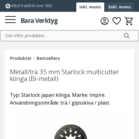
build_circle
Alltid fraktfritt över 900:-
Inkl. moms
Exkl. moms
Meny
Bara Verktyg
Favorite
Kundv
Produkter
Bestsellers
Metall/trä 35 mm Starlock multicutter
klinga (Bi-metall)
Typ: Starlock japan klinga. Märke: Impire.
Användningsområde: trä / gipsskiva / plast.