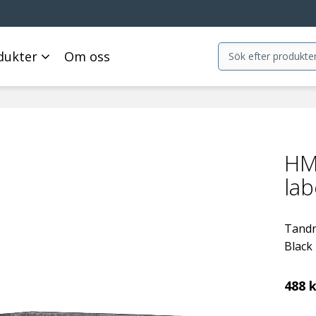
dukter
Om oss
HM
lab
Tandn
Black 
488
k