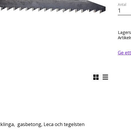
Antal
Lagers
Artikel
Ge et
Rutnätsvy
Listvy
klinga, gasbetong, Leca och tegelsten