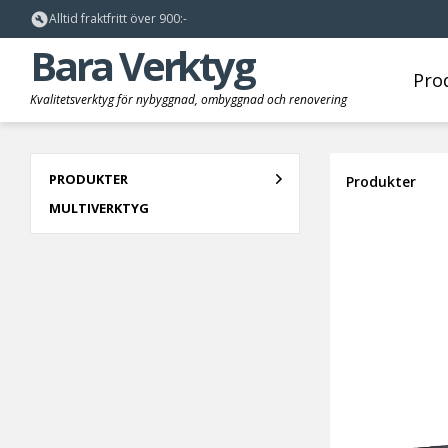
build_circle
Alltid fraktfritt över 900:-
Bara Verktyg
Pro
PRODUKTER
Produkter
MULTIVERKTYG