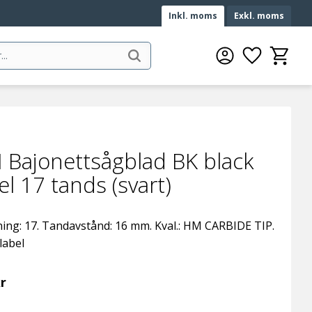
Inkl. moms
Exkl. moms
Favoriter
Kundvag
 Bajonettsågblad BK black
el 17 tands (svart)
ing: 17. Tandavstånd: 16 mm. Kval.: HM CARBIDE TIP.
label
r