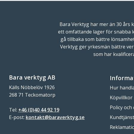
Bara Verktyg har mer än 30 års k
ett omfattande lager för snabba l
gå tillbaka som bättre lönsamhet i
Verktyg ger yrkesmän bättre ver
som har kvalifice
Bara verktyg AB
Informa
Källs Nöbbelöv 1926
Hur handla
268 71 Teckomatorp
Köpvillkor
Policy och
Tel:
+46 (0)40 44 92 19
Kundtjäns
E-post:
kontakt@baraverktyg.se
Reklamatio