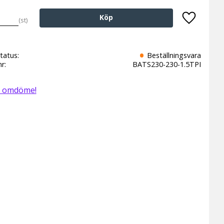
Köp
st
Lägg till 
tatus
Beställningsvara
nr
BATS230-230-1.5TPI
t omdöme!