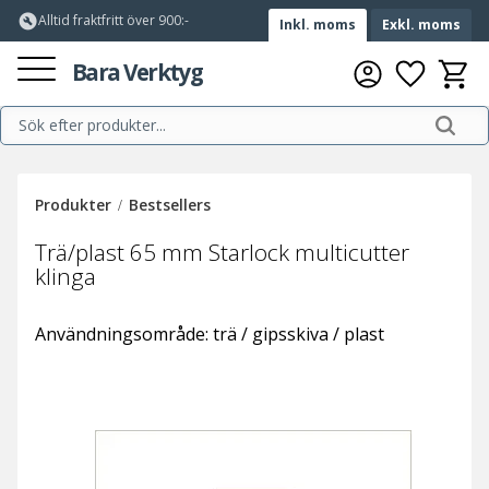
build_circle
Alltid fraktfritt över 900:-
Inkl. moms
Exkl. moms
Meny
Bara Verktyg
Favorite
Kundv
Produkter
Bestsellers
Trä/plast 65 mm Starlock multicutter
klinga
Användningsområde: trä / gipsskiva / plast