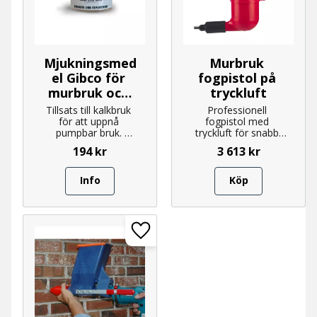
Mjukningsmed
Murbruk 
el Gibco för 
fogpistol på 
murbruk och 
tryckluft
betong
Tillsats till kalkbruk 
Professionell 
för att uppnå 
fogpistol med 
pumpbar bruk. 
tryckluft för snabb 
Förhindrar 
fogning.
194
kr
3 613
kr
tilltäppning. Mindre 
slitage av 
fogpistolens rörliga 
Info
Köp
delar.
Lägg till i favoriter