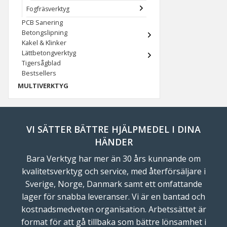
Fogfräsverktyg
PCB Sanering
Betongslipning
Kakel & Klinker
Lättbetongverktyg
Tigersågblad
Bestsellers
MULTIVERKTYG
VI SÄTTER BÄTTRE HJÄLPMEDEL I DINA
HÄNDER
Bara Verktyg har mer än 30 års kunnande om
kvalitetsverktyg och service, med återförsäljare i
Sverige, Norge, Danmark samt ett omfattande
lager för snabba leveranser. Vi är en bantad och
kostnadsmedveten organisation. Arbetssättet är
format för att gå tillbaka som bättre lönsamhet i