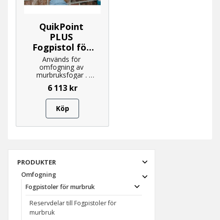
QuikPoint 
PLUS 
Fogpistol för 
murbruk
Används för 
omfogning av 
murbruksfogar . 
Monteras direkt på 
6 113
kr
borrmaskin eller 
skruvdragare.
Köp
PRODUKTER
Omfogning
Fogpistoler för murbruk
Reservdelar till Fogpistoler för
murbruk